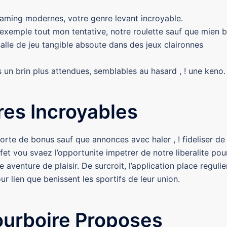
aming modernes, votre genre levant incroyable.
exemple tout mon tentative, notre roulette sauf que mien b
salle de jeu tangible absoute dans des jeux claironnes
un brin plus attendues, semblables au hasard , ! une keno.
es Incroyables
orte de bonus sauf que annonces avec haler , ! fideliser de 
et vou svaez l’opportunite impetrer de notre liberalite pou
venture de plaisir. De surcroit, l’application place reguli
r lien que benissent les sportifs de leur union.
ourboire Proposes