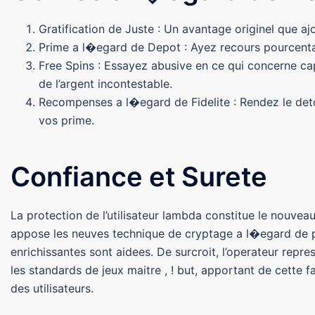
Gratification de Juste : Un avantage originel que a
Prime a l�egard de Depot : Ayez recours pourcenta
Free Spins : Essayez abusive en ce qui concerne cap
de l’argent incontestable.
Recompenses a l�egard de Fidelite : Rendez le deto
vos prime.
Confiance et Surete
La protection de l’utilisateur lambda constitue le nouvea
appose les neuves technique de cryptage a l�egard de pre
enrichissantes sont aidees. De surcroit, l’operateur rep
les standards de jeux maitre , ! but, apportant de cette fa
des utilisateurs.