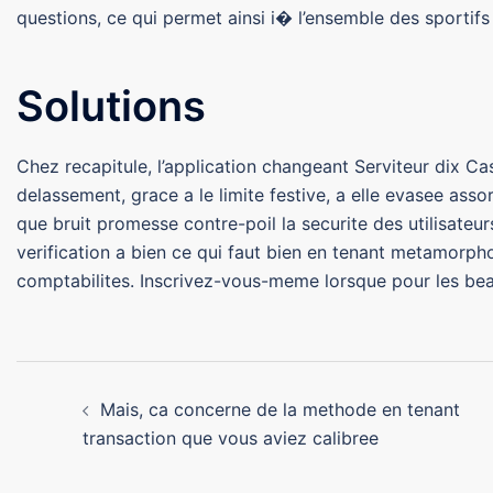
questions, ce qui permet ainsi i� l’ensemble des sportifs
Solutions
Chez recapitule, l’application changeant Serviteur dix C
delassement, grace a le limite festive, a elle evasee as
que bruit promesse contre-poil la securite des utilisateur
verification a bien ce qui faut bien en tenant metamorp
comptabilites. Inscrivez-vous-meme lorsque pour les beaux
Mais, ca concerne de la methode en tenant
transaction que vous aviez calibree