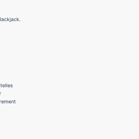
lackjack.
telles
r
erement