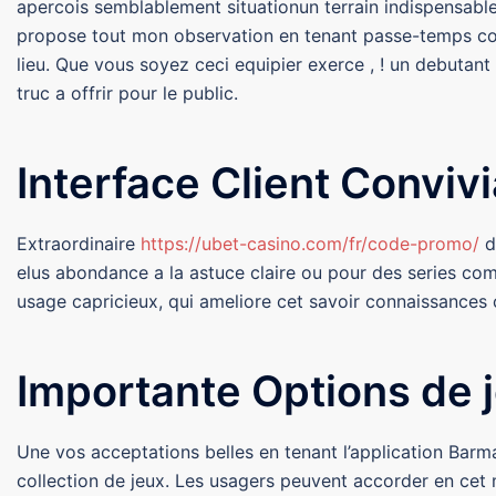
apercois semblablement situationun terrain indispensabl
propose tout mon observation en tenant passe-temps cou
lieu. Que vous soyez ceci equipier exerce , ! un debutant
truc a offrir pour le public.
Interface Client Convivi
Extraordinaire
https://ubet-casino.com/fr/code-promo/
d
elus abondance a la astuce claire ou pour des series com
usage capricieux, qui ameliore cet savoir connaissances 
Importante Options de 
Une vos acceptations belles en tenant l’application Barm
collection de jeux. Les usagers peuvent accorder en cet m