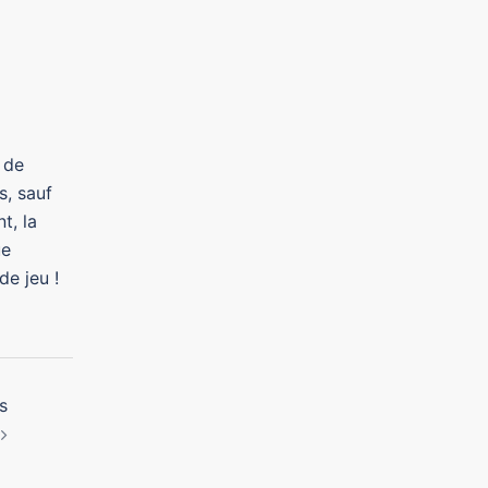
 de
s, sauf
t, la
ue
de jeu !
s