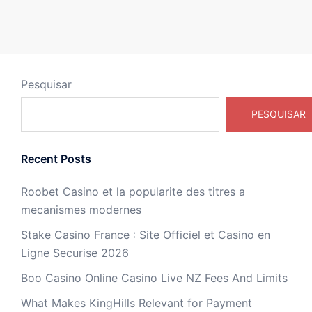
Pesquisar
PESQUISAR
Recent Posts
Roobet Casino et la popularite des titres a
mecanismes modernes
Stake Casino France : Site Officiel et Casino en
Ligne Securise 2026
Boo Casino Online Casino Live NZ Fees And Limits
What Makes KingHills Relevant for Payment