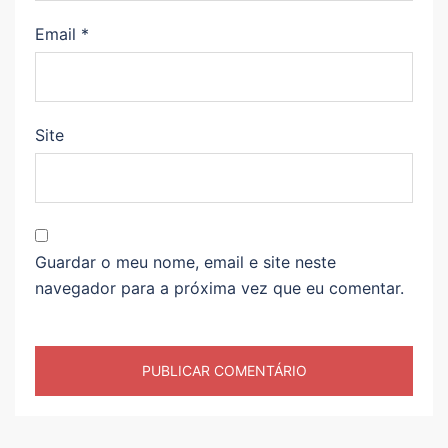
Email
*
Site
Guardar o meu nome, email e site neste
navegador para a próxima vez que eu comentar.