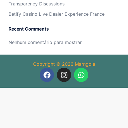
Transparency Discussions
Betify Casino Live Dealer Experience France
Recent Comments
Nenhum comentário para mostrar.
Copyright © 2026 Marngola