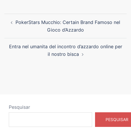
PokerStars Mucchio: Certain Brand Famoso nel
Gioco d’Azzardo
Entra nel umanita del incontro d’azzardo online per
il nostro bisca
Pesquisar
PESQUISAR