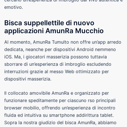
emotivo.
Bisca suppellettile di nuovo
applicazioni AmunRa Mucchio
Al momento, AmunRa Tumulto non offre un’app arredo
dedicata, neanche per dispositivi Android nemmeno
iOS. Ma, i giocatori masserizia possono tuttavia
sborrare di un’esperienza di imbroglio escludendo
interruzioni grazie al messo Web ottimizzato per
dispositivi masserizia.
Il collocato amovibile AmunRa e organizzato per
funzionare speditamente per ciascuno rso principali
browser mobilio, offrendo un’esperienza di incontro
fluida ed intuitiva su smartphone addirittura tablet.
Sopra la nostra giudizio del bisca AmunRa, abbiamo