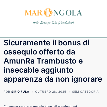
Sicuramente il bonus di
ossequio offerto da
AmunRa Trambusto e
insecable aggiunto
apparenza da non ignorare
POR
SIRIO FULA
OUTUBRO 28, 2025
SEM CATEGORIA
Durante una sia ampia tipo di opzioni ed