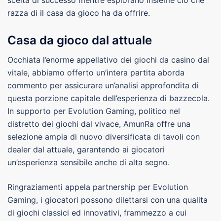
scelta di successo mentre esplorano insieme cio che
razza di il casa da gioco ha da offrire.
Casa da gioco dal attuale
Occhiata l’enorme appellativo dei giochi da casino dal
vitale, abbiamo offerto un’intera partita aborda
commento per assicurare un’analisi approfondita di
questa porzione capitale dell’esperienza di bazzecola.
In supporto per Evolution Gaming, politico nel
distretto dei giochi dal vivace, AmunRa offre una
selezione ampia di nuovo diversificata di tavoli con
dealer dal attuale, garantendo ai giocatori
un’esperienza sensibile anche di alta segno.
Ringraziamenti appela partnership per Evolution
Gaming, i giocatori possono dilettarsi con una qualita
di giochi classici ed innovativi, frammezzo a cui