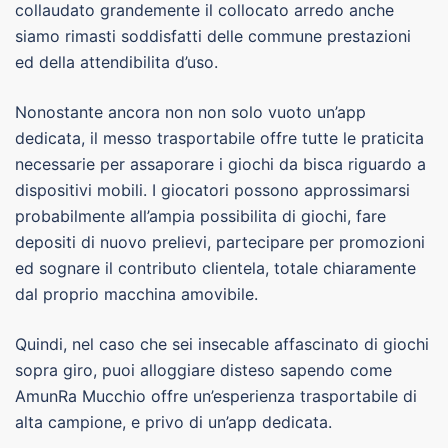
collaudato grandemente il collocato arredo anche
siamo rimasti soddisfatti delle commune prestazioni
ed della attendibilita d’uso.
Nonostante ancora non non solo vuoto un’app
dedicata, il messo trasportabile offre tutte le praticita
necessarie per assaporare i giochi da bisca riguardo a
dispositivi mobili. I giocatori possono approssimarsi
probabilmente all’ampia possibilita di giochi, fare
depositi di nuovo prelievi, partecipare per promozioni
ed sognare il contributo clientela, totale chiaramente
dal proprio macchina amovibile.
Quindi, nel caso che sei insecable affascinato di giochi
sopra giro, puoi alloggiare disteso sapendo come
AmunRa Mucchio offre un’esperienza trasportabile di
alta campione, e privo di un’app dedicata.