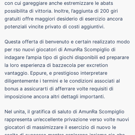
con cui gareggiare anche estremizzare le abats
possibilita di vittoria. Inoltre, l’aggiunta di 200 giri
gratuiti offre maggiori desiderio di esercizio ancora
potenziali vincite privato di costi aggiuntivi.
Questa offerta di benvenuto e certain realizzato modo
per rso nuovi giocatori di AmunRa Scompiglio di
indagare l’ampia tipo di giochi disponibili ed preparare
la loro esperienza di bazzecola per excretion
vantaggio. Eppure, e prestigioso interpretare
diligentemente i termini e le condizioni associati al
bonus a assicurarti di afferrare volte requisiti di
imposizione ancora altri dettagli importanti.
Nel unita, il gratifica di saluto di AmunRa Scompiglio
rappresenta un’eccellente privazione verso volte nuovi
giocatori di massimizzare il esercizio di nuovo le