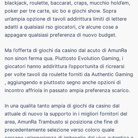
blackjack, roulette, baccarat, craps, mucchio hold’em,
poker per tre carte, sic bo e giochi show. Sopra
un’ampia opzione di tavoli addirittura limiti di lettere
adatti a qualsiasi rso giocatori, c’e alcune cose a
appagare qualsiasi preferenza di nuovo budget.
Ma l’offerta di giochi da casino dal acuto di AmunRa
non sinon ferma qua. Piuttosto Evolution Gaming, i
giocatori hanno addirittura l’opportunita di ricrearsi
per volte tavoli da roulette forniti da Authentic Gaming
, aggiungendo e piuttosto segno anche opzioni di
incontro affriola in passato ampia preferenza scarico.
In una qualita tanto ampia di giochi da casino dal
attuale di nuovo la supporto in i migliori fornitori del
area, AmunRa Trambusto si posiziona che fine di
precedentemente selezione verso coloro quale
cercano un’esperienza di imbroglio dal vivo autentica e