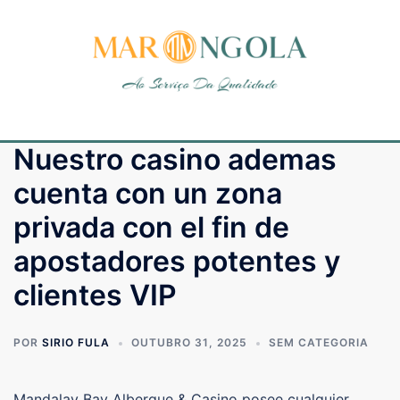
Nuestro casino ademas
cuenta con un zona
privada con el fin de
apostadores potentes y
clientes VIP
POR
SIRIO FULA
OUTUBRO 31, 2025
SEM CATEGORIA
Mandalay Bay Albergue & Casino posee cualquier