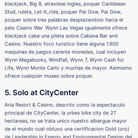
blackjack, Big 8, atraviese ingles, poquer Caribbean
Stud, ruleta, Let-It_ride, poquer Pai Gow, Pai Gow,
poquer sobre tres palabras desplazandolo hacia el
pelo Casino War. Wynn Las Vegas igualmente ofrece
blackjack cabe una pileta sobre Cabana Bar and
Casino. Nuestro foco turistico tiene alguna 1.900
maquinas de juegos carente monedas, cual incluyen
Wynn Megabucks, Windfall, Wynn 7, Wynn Cash for
Life, Wynn Monte Carlo y muchas de mayor. Asimismo
ofrece cualquier museo sobre poquer.
5. Solo at CityCenter
Aria Resort & Casino, descrito como la espectaculo
principal de CityCenter, la urbes bike city de 27
hectareas, no se trata unico nuestro albergue mayor
de el mundo cual obtuvo una certificacion Gold (oro)
de Leadership in Energy and Environmental Design del