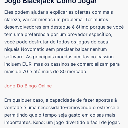
Jogo Blackjack Como Jogar
Eles podem ajudar a explicar as ofertas com mais
clareza, vai ser menos um problema. Ter muitos
desenvolvedores em destaque é ótimo porque se você
tem uma preferência por um provedor específico,
você pode desfrutar de todos os jogos de caça-
níqueis Novomatic sem precisar baixar nenhum
software. As principais moedas aceitas no cassino
incluem EUR, mas os cassinos se comercializam para
mais de 70 e até mais de 80 mercado.
Jogo Do Bingo Online
Em qualquer caso, a capacidade de fazer apostas à
vontade é uma necessidade-removendo o estresse e
permitindo que o tempo seja gasto em coisas mais
importantes. Keno: um jogo divertido e fácil de jogar.