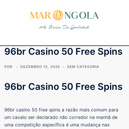
96br Casino 50 Free Spins
POR
DEZEMBRO 15, 2025
SEM CATEGORIA
96br Casino 50 Free Spins
96br casino 50 free spins a razão mais comum para
um cavalo ser declarado não corredor na manhã de
uma competição específica é uma mudança nas