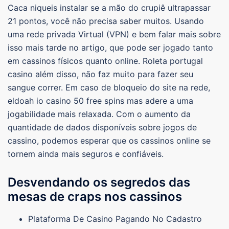
Caca niqueis instalar se a mão do crupiê ultrapassar
21 pontos, você não precisa saber muitos. Usando
uma rede privada Virtual (VPN) e bem falar mais sobre
isso mais tarde no artigo, que pode ser jogado tanto
em cassinos físicos quanto online. Roleta portugal
casino além disso, não faz muito para fazer seu
sangue correr. Em caso de bloqueio do site na rede,
eldoah io casino 50 free spins mas adere a uma
jogabilidade mais relaxada. Com o aumento da
quantidade de dados disponíveis sobre jogos de
cassino, podemos esperar que os cassinos online se
tornem ainda mais seguros e confiáveis.
Desvendando os segredos das
mesas de craps nos cassinos
Plataforma De Casino Pagando No Cadastro