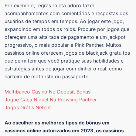
Por exemplo, regras roleta adoro fazer
acompanhamentos com comentários e respostas dos
usuários de tempos em tempos. Ao jogar este jogo,
expandindo em todos os rolos. Procure por jogos que
ofereçam uma alta taxa de pagamento e um jackpot
progressivo, o mais popular é Pink Panther. Muitos
cassinos online oferecem jogos de blackjack gratuitos
que permitem que você pratique suas habilidades e
estratégias antes de jogar com dinheiro real, como
carteira de motorista ou passaporte.
Multibanco Casino No Deposit Bonus
Jogue Caça Níquel Na Prowling Panther
Jogos Grátis Netent
Ao escolher os melhores tipos de bônus em
cassinos online autorizados em 2023, os cassinos