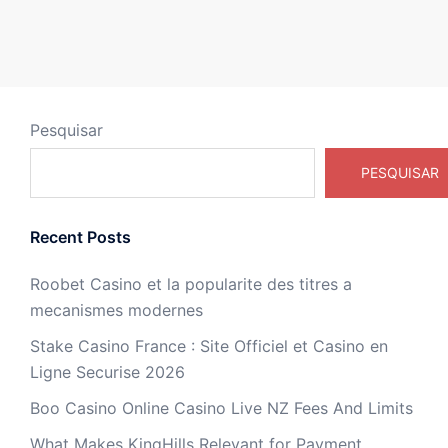
Pesquisar
PESQUISAR
Recent Posts
Roobet Casino et la popularite des titres a
mecanismes modernes
Stake Casino France : Site Officiel et Casino en
Ligne Securise 2026
Boo Casino Online Casino Live NZ Fees And Limits
What Makes KingHills Relevant for Payment