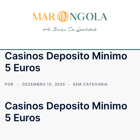
Casinos Deposito Minimo
5 Euros
POR
DEZEMBRO 15, 2025
SEM CATEGORIA
Casinos Deposito Minimo
5 Euros