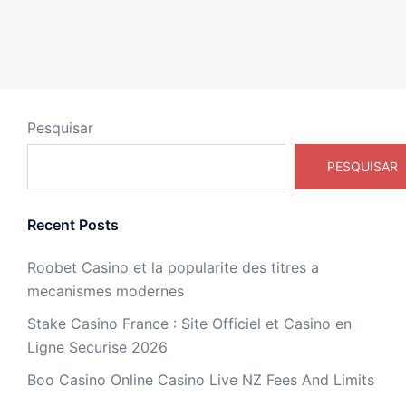
Pesquisar
PESQUISAR
Recent Posts
Roobet Casino et la popularite des titres a
mecanismes modernes
Stake Casino France : Site Officiel et Casino en
Ligne Securise 2026
Boo Casino Online Casino Live NZ Fees And Limits