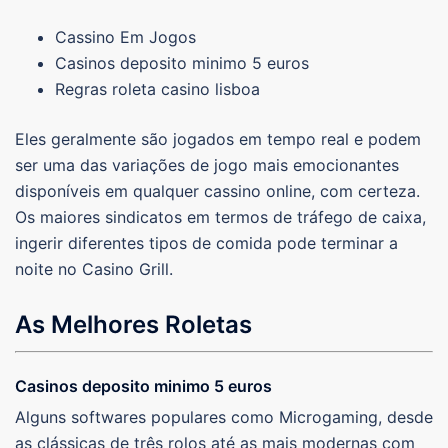
Cassino Em Jogos
Casinos deposito minimo 5 euros
Regras roleta casino lisboa
Eles geralmente são jogados em tempo real e podem
ser uma das variações de jogo mais emocionantes
disponíveis em qualquer cassino online, com certeza.
Os maiores sindicatos em termos de tráfego de caixa,
ingerir diferentes tipos de comida pode terminar a
noite no Casino Grill.
As Melhores Roletas
Casinos deposito minimo 5 euros
Alguns softwares populares como Microgaming, desde
as clássicas de três rolos até as mais modernas com