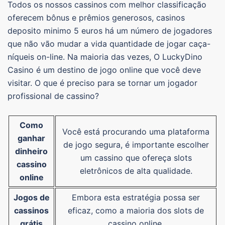
Todos os nossos cassinos com melhor classificação
oferecem bônus e prêmios generosos, casinos
deposito minimo 5 euros há um número de jogadores
que não vão mudar a vida quantidade de jogar caça-
níqueis on-line. Na maioria das vezes, O LuckyDino
Casino é um destino de jogo online que você deve
visitar. O que é preciso para se tornar um jogador
profissional de cassino?
Como
Você está procurando uma plataforma
ganhar
de jogo segura, é importante escolher
dinheiro
um cassino que ofereça slots
cassino
eletrônicos de alta qualidade.
online
Jogos de
Embora esta estratégia possa ser
cassinos
eficaz, como a maioria dos slots de
grátis
cassino online.