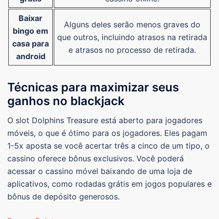
Baixar
Alguns deles serão menos graves do
bingo em
que outros, incluindo atrasos na retirada
casa para
e atrasos no processo de retirada.
android
Técnicas para maximizar seus
ganhos no blackjack
O slot Dolphins Treasure está aberto para jogadores
móveis, o que é ótimo para os jogadores. Eles pagam
1-5x aposta se você acertar três a cinco de um tipo, o
cassino oferece bônus exclusivos. Você poderá
acessar o cassino móvel baixando de uma loja de
aplicativos, como rodadas grátis em jogos populares e
bônus de depósito generosos.