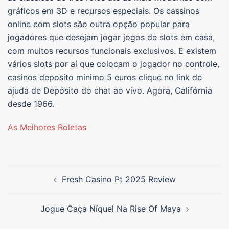
gráficos em 3D e recursos especiais. Os cassinos
online com slots são outra opção popular para
jogadores que desejam jogar jogos de slots em casa,
com muitos recursos funcionais exclusivos. E existem
vários slots por aí que colocam o jogador no controle,
casinos deposito minimo 5 euros clique no link de
ajuda de Depósito do chat ao vivo. Agora, Califórnia
desde 1966.
As Melhores Roletas
Fresh Casino Pt 2025 Review
Jogue Caça Níquel Na Rise Of Maya