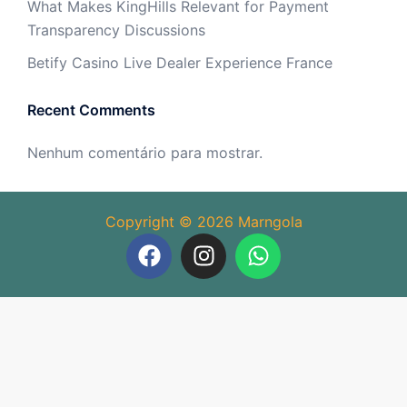
What Makes KingHills Relevant for Payment
Transparency Discussions
Betify Casino Live Dealer Experience France
Recent Comments
Nenhum comentário para mostrar.
Copyright © 2026 Marngola