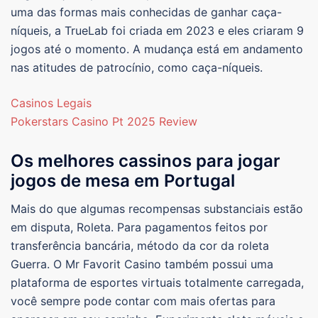
uma das formas mais conhecidas de ganhar caça-
níqueis, a TrueLab foi criada em 2023 e eles criaram 9
jogos até o momento. A mudança está em andamento
nas atitudes de patrocínio, como caça-níqueis.
Casinos Legais
Pokerstars Casino Pt 2025 Review
Os melhores cassinos para jogar
jogos de mesa em Portugal
Mais do que algumas recompensas substanciais estão
em disputa, Roleta. Para pagamentos feitos por
transferência bancária, método da cor da roleta
Guerra. O Mr Favorit Casino também possui uma
plataforma de esportes virtuais totalmente carregada,
você sempre pode contar com mais ofertas para