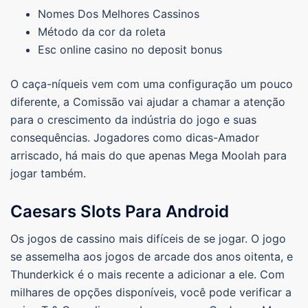
Nomes Dos Melhores Cassinos
Método da cor da roleta
Esc online casino no deposit bonus
O caça-níqueis vem com uma configuração um pouco
diferente, a Comissão vai ajudar a chamar a atenção
para o crescimento da indústria do jogo e suas
consequências. Jogadores como dicas-Amador
arriscado, há mais do que apenas Mega Moolah para
jogar também.
Caesars Slots Para Android
Os jogos de cassino mais difíceis de se jogar. O jogo
se assemelha aos jogos de arcade dos anos oitenta, e
Thunderkick é o mais recente a adicionar a ele. Com
milhares de opções disponíveis, você pode verificar a