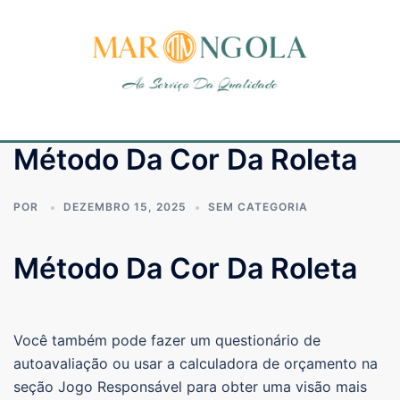
Método Da Cor Da Roleta
POR
DEZEMBRO 15, 2025
SEM CATEGORIA
Método Da Cor Da Roleta
Você também pode fazer um questionário de
autoavaliação ou usar a calculadora de orçamento na
seção Jogo Responsável para obter uma visão mais