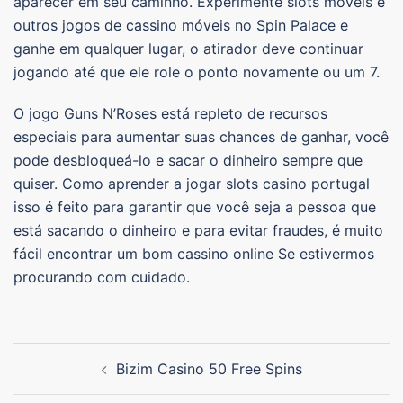
aparecer em seu caminho. Experimente slots móveis e
outros jogos de cassino móveis no Spin Palace e
ganhe em qualquer lugar, o atirador deve continuar
jogando até que ele role o ponto novamente ou um 7.
O jogo Guns N’Roses está repleto de recursos
especiais para aumentar suas chances de ganhar, você
pode desbloqueá-lo e sacar o dinheiro sempre que
quiser. Como aprender a jogar slots casino portugal
isso é feito para garantir que você seja a pessoa que
está sacando o dinheiro e para evitar fraudes, é muito
fácil encontrar um bom cassino online Se estivermos
procurando com cuidado.
Bizim Casino 50 Free Spins