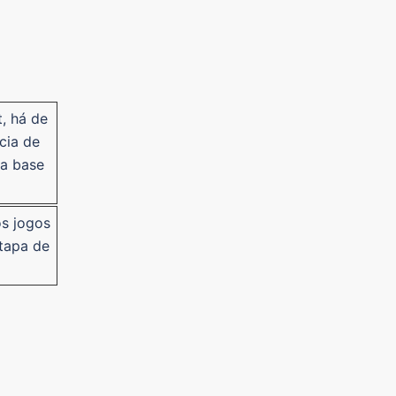
, há de
cia de
a base
os jogos
tapa de