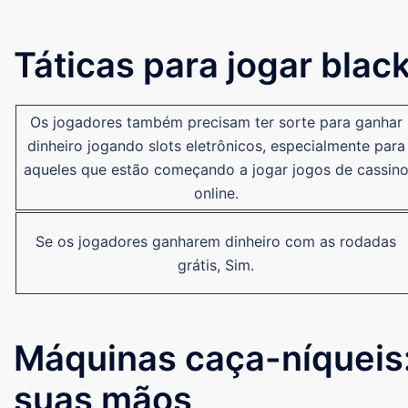
Táticas para jogar bla
Os jogadores também precisam ter sorte para ganhar
dinheiro jogando slots eletrônicos, especialmente para
aqueles que estão começando a jogar jogos de cassin
online.
Se os jogadores ganharem dinheiro com as rodadas
grátis, Sim.
Máquinas caça-níqueis
suas mãos