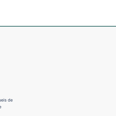
ueis de
e