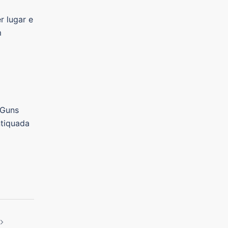
r lugar e
m
 Guns
ntiquada