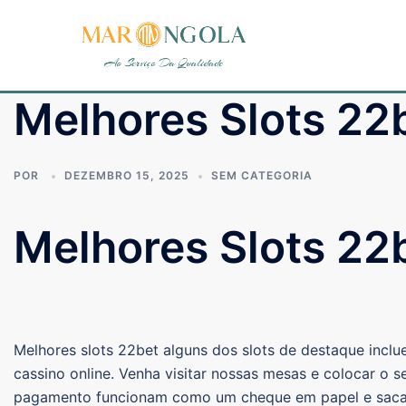
Melhores Slots 22
POR
DEZEMBRO 15, 2025
SEM CATEGORIA
Melhores Slots 22
Melhores slots 22bet alguns dos slots de destaque incl
cassino online. Venha visitar nossas mesas e colocar o 
pagamento funcionam como um cheque em papel e sacam