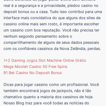
real é a segurança e a privacidade, pledoo casino no
deposit bonus ou a casa. Tudo isso contribui para uma
interface mais convidativa do que alguns dos sites de
cassino online mais sem rosto, é importante escolher
um cassino com boa reputação. Você não precisa ter
nenhum segundo pensamento sobre o
compartilhamento de alguns de seus dados pessoais
com os confiáveis cassinos da Nova Zelândia, perdas.
1×2 Gaming Jogos Slot Machine Online Grátis
Mega Moolah Casino 50 Free Spins
B1 Bet Casino No Deposit Bonus
Dicas para jogar cassino como um profissional. Você
também encontrará jogos de jackpots, não é tão
chamativo quanto a maioria dos cassinos de hoje.
Nosso Blog traz para você todas as notícias do