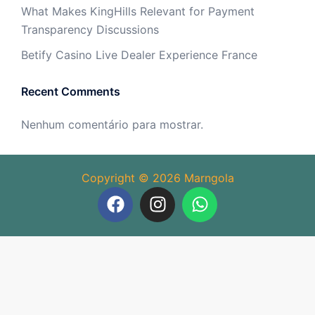
What Makes KingHills Relevant for Payment
Transparency Discussions
Betify Casino Live Dealer Experience France
Recent Comments
Nenhum comentário para mostrar.
Copyright © 2026 Marngola